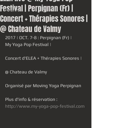
Live
Festival | Perpignan (Fr) |
Releases
Concert + Thérapies Sonores |
@ Chateau de Valmy
2017 | OCT. 7-8 : Perpignan (Fr) |
My Yoga Pop Festival |
Concert d'ELEA + Thérapies Sonores |
@ Chateau de Valmy
Organisé par Moving Yoga Perpignan
Plus d'info & réservation : 
http://www.my-yoga-pop-festival.com