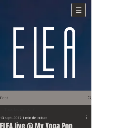
Post
Tous les posts
13 sept. 2017
1 min de lecture
Tous les posts
ELEA live @ My Yoga Pop