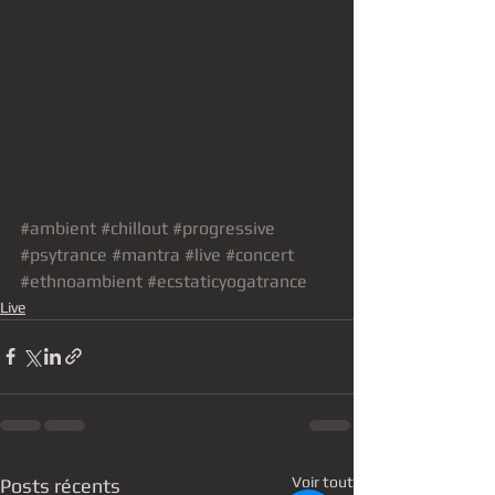
#ambient
#chillout
#progressive
#psytrance
#mantra
#live
#concert
#ethnoambient
#ecstaticyogatrance
Live
Voir tout
Posts récents